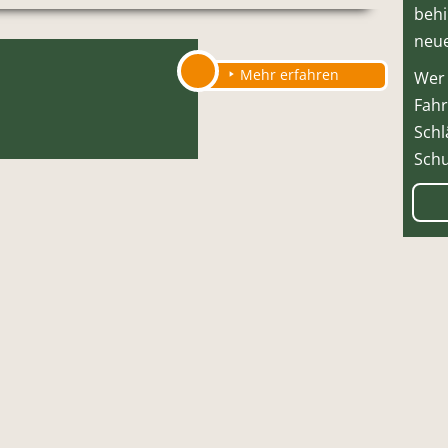
behi
neue
Mehr erfahren
Wer 
Fahr
Schl
Schu