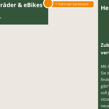
räder & eBikes
Fahrrad-Sortiment
He
.
Zub
ver
Mit 
Sie 
find
gibt
soll
sitz
neue