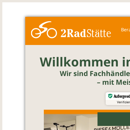
Zum
Inhalt
Ber
springen
Willkommen in
Wir sind Fachhändle
– mit Mei
Außergewö
Verifizie