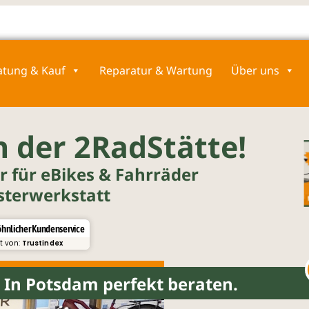
atung & Kauf
Reparatur & Wartung
Über uns
 der 2RadStätte!
r für eBikes & Fahrräder
sterwerkstatt
hnlicher Kundenservice
rt von:
Trustindex
In Potsdam perfekt beraten.