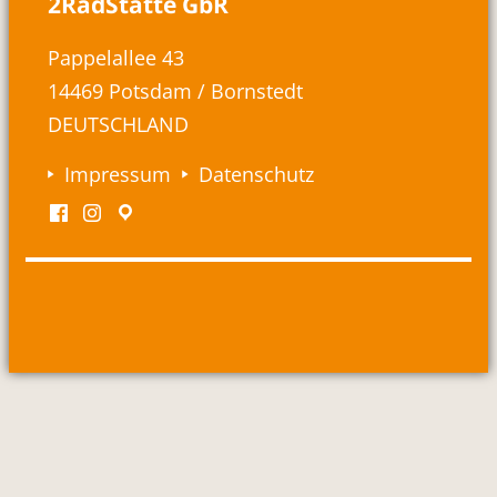
2RadStätte GbR
Pappelallee 43
14469 Potsdam / Bornstedt
DEUTSCHLAND
Impressum
Datenschutz